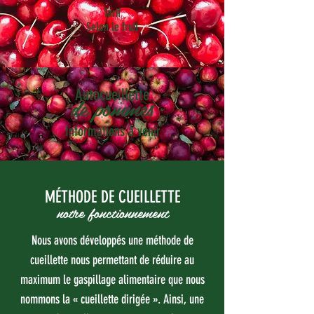
Tarif
Selon le fruit
Autocueillette
de pommes
Informations à venir
MÉTHODE DE CUEILLETTE
notre fonctionnement
Nous avons développés une méthode de
cueillette nous permettant de réduire au
maximum le gaspillage alimentaire que nous
nommons la « cueillette dirigée ». Ainsi, une