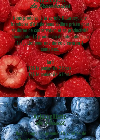
de framboises
Nous produisons la variété Killarney, une
framboise d'été de beau calibre prisée pour
sa durée de conservation et sa productivité
abondante. La production débute autour du
1er juillet pour une durée d'environ 4
semaines.
Tarif
12$ le panier de 2 litres
17$ le panier de 3 litres
Autocueillette
de bleuets
Nos champs comprennent 9 variétés de
bleuets en corymbe. Le calibre varie