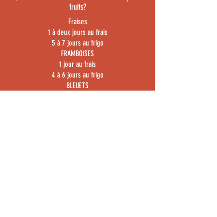
fruits?
Fraises
1 à deux jours au frais
5 à 7 jours au frigo
FRAMBOISES
1 jour au frais
4 à 6 jours au frigo
BLEUETS
6 à 7 jours au frais
Plus de 2 semaines au frigo
_
Vos fruits sont-ils certifiés biologiques?
Non, mais nous prétendons produire de façon
"écologique" en développant au fil des années
des méthodes culturales qui favorisent la santé
des plantes et la qualité des fruits, minimisant
ainsi le recours aux produits chimiques.